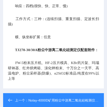
响应：四档(很快、快、正常、慢)
工作方式：三种：(连续扫描、重复扫描、定波长扫
描)
横、纵坐标扩展：任意
TJ270-30/30A
粉尘中游离二氧化硅测定仪
配套附件：
FW-5粉末压片机、HF-2压片模具、KBr药片架、玛瑙
研钵器、红外烘烤箱、溴化钾粉末、十万分之一天平、高
温电炉、粉尘采样器(防爆)、α2SiO2标准品:纯度在99%以
上等
上一个：
Nolay-4000D矿用粉尘中游离二氧化硅检测仪 红外光谱仪