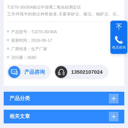
TJ270-30/30A粉尘中游离二氧化硅测定仪
工作环境中的粉尘种类较多,主要有矽尘、煤尘、锅炉尘、石棉
尘、水泥尘等。当粉尘中的游离二氧化硅含量较高时,对接触人员
危害较大,因此有必要加强对粉尘中游离二氧化硅的测定。以往检
产品型号：TJ270-30/30A
测粉尘中的游离二氧化硅含量,均采用GB 5748 - 1985规定的“焦
更新时间：2026-06-17
磷酸重量法“[ 1 ] ,但该方法操作繁琐、检测周期长、准确性差,难
电话咨询
以满足批量检测的要求
厂商性质：生产厂家
访问量：3580
产品咨询
13502107024
产品分类
相关文章