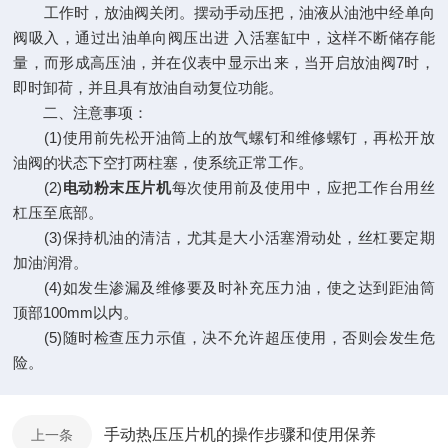
工作时，放油阀关闭。摆动手动压把，油液从油池中经单向
阀吸入，通过出油单向阀压出进 入活塞缸中，这样不断储存能
量，而形成高压油，并在仪表中显示出来，当开启放油阀7时，
即时卸荷，并且具有放油自动复位功能。
二、注意事项：
(1)使用前先松开油筒上的放气螺钉和维修螺钉，再松开放
油阀的状态下空打两柱塞，使系统正常工作。
(2)
电动粉末压片机
每次使用前及使用中，应把工作台用丝
杠压至底部。
(3)保持机油的清洁，尤其是大小活塞滑动处，丝杠要定期
加油润滑。
(4)如发生渗漏及维修要及时补充压力油，使之达到距油筒
顶部100mm以内。
(5)随时检查压力示值，决不允许超压使用，否则会发生危
险。
手动热压压片机的操作步骤和使用保养
上一条