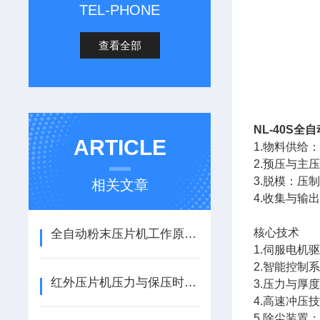
TEL-PHONE
查看全部
NL-40S全
ARTICLE
1.物料供给
2.预压与主
3.脱模：压
相关文章
4.收集与输
核心技术
全自动粉末压片机工作原理与操作维护技术详解
1.伺服电机
2.智能控制
红外压片机压力与保压时间对透光率的影响研究
3.压力与厚
4.高速冲压
5.除尘装置