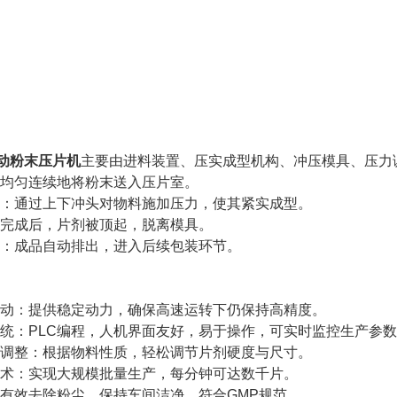
自动粉末压片机
主要由进料装置、压实成型机构、冲压模具、压力
：均匀连续地将粉末送入压片室。
压：通过上下冲头对物料施加压力，使其紧实成型。
制完成后，片剂被顶起，脱离模具。
出：成品自动排出，进入后续包装环节。
驱动：提供稳定动力，确保高速运转下仍保持高精度。
系统：PLC编程，人机界面友好，易于操作，可实时监控生产参
度调整：根据物料性质，轻松调节片剂硬度与尺寸。
技术：实现大规模批量生产，每分钟可达数千片。
：有效去除粉尘，保持车间洁净，符合GMP规范。