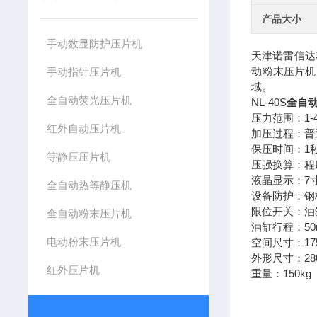
产品大小
手动数显防护压片机
天津诺雷信达
动粉末压片机
手动指针压片机
域。
全自动荧光压片机
NL-40S
全自动
压力范围：1-
红外自动压片机
加压过程：
普
保压时间：1秒
等静压压片机
压强换算：程
液晶显示：7
全自动热等静压机
设备防护：钢
限位开关：油
全自动粉末压片机
油缸行程：50
电动粉末压片机
空间尺寸：175
外形尺寸：280
红外压片机
重量：150kg