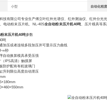
小型
自动化程
科技有限公司专业生产傅立叶红外光谱仪、红外测油仪、红外分光
、电动粉末压片机、NL-40S
全自动粉末压片机40吨
、压片模具等系
粉末压片机40吨
参数
40吨
通加压或者连续多段加压并可显示压力曲线
-∞秒
序自动换算模具承受压强
寸（IPS高清）触摸屏
板防护配有有机玻璃门
缸升到限位高度自动泄压
mm
×180mm
×460×550mm