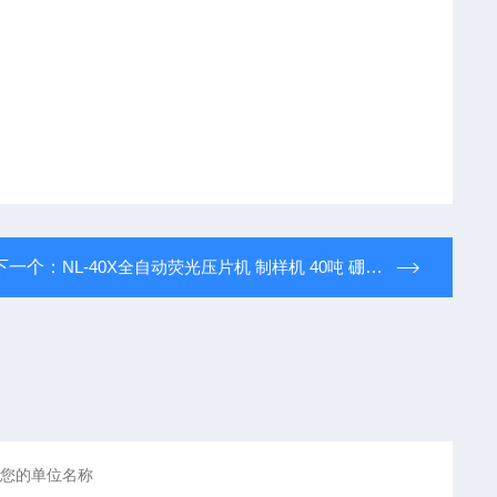
下一个：
NL-40X全自动荧光压片机 制样机 40吨 硼酸模具