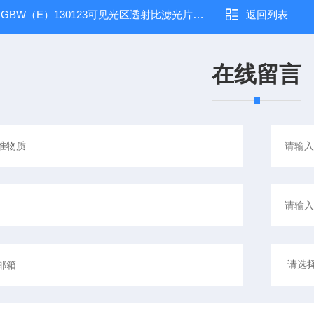
：
GBW（E）130123可见光区透射比滤光片标准物质
返回列表
在线留言