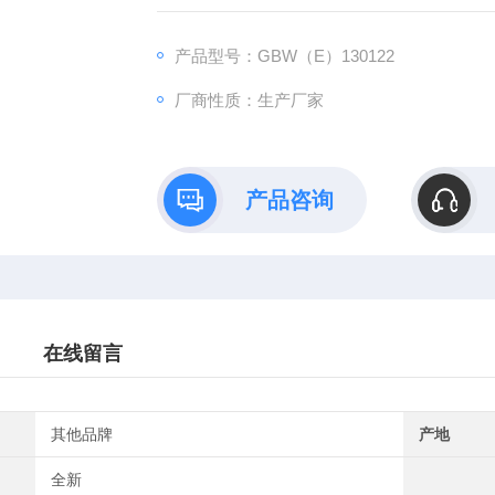
360.9nm、287.7nm、279.2nm、241.5nm
波长不确定度：0.3nm。
产品型号：GBW（E）130122
检定分光光度计紫外可见光区的波长示值误差
厂商性质：生产厂家
产品咨询
在线留言
其他品牌
产地
全新