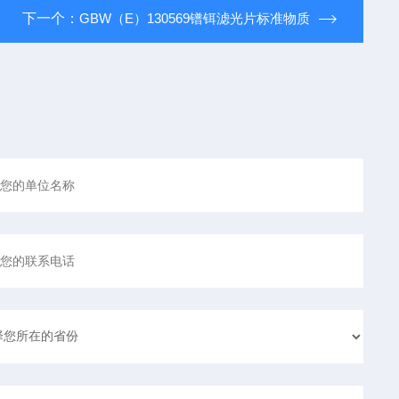
下一个：
GBW（E）130569镨铒滤光片标准物质