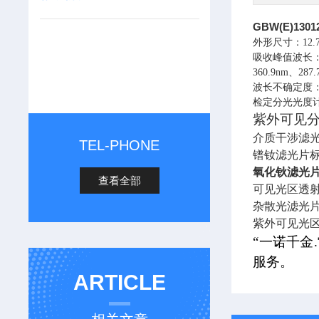
GBW(E)1
外形尺寸：12.7×
吸收峰值波长：637
360.9nm、287
波长不确定度：0
检定分光光度
紫外可见
介质干涉滤光片
TEL-PHONE
镨钕滤光片
氧化钬滤光
查看全部
可见光区透
杂散光滤光
紫外可见光
“一诺千金
服务。
ARTICLE