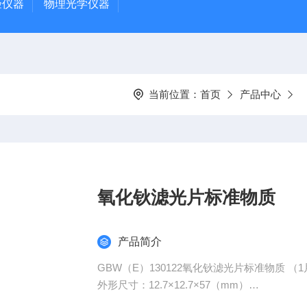
验仪器
物理光学仪器
当前位置：
首页
产品中心
氧化钬滤光片标准物质
产品简介
GBW（E）130122氧化钬滤光片标准物质 （1
外形尺寸：12.7×12.7×57（mm）
吸收峰值波长：637.8nm、536.6nm、460.0nm、