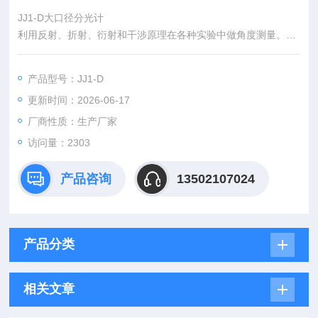
JJ1-D大口径分光计
利用反射、折射、衍射和干涉原理在各种实验中做角度测量。
主要技术指标要求：1、仪器的测角精度为1′；2、平行光管、望
远镜系统的焦距为170mm，通光口径为φ30mm，视场为8°，望
产品型号：JJ1-D
远镜系统目镜焦距为24.3mm；
更新时间：2026-06-17
厂商性质：生产厂家
访问量：2303
产品咨询
13502107024
产品分类
相关文章