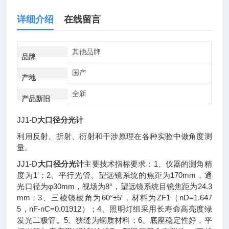
详细介绍
在线留言
其他品牌
品牌
国产
产地
全新
产品新旧
JJ1-D
大口径分光计
利用反射、折射、衍射和干涉原理在各种实验中做角度测
量。
JJ1-D
大口径分光计
主要技术指标要求：1、仪器的测角精
度为1′；2、平行光管、望远镜系统的焦距为170mm，通
光口径为φ30mm，视场为8°，望远镜系统目镜焦距为24.3
mm；3、三棱镜棱角为60°±5′，材料为ZF1（nD=1.647
5，nF-nC=0.01912）；4、照明灯组采用长寿命高亮度绿
发光二极管。5、狭缝为铜质材料；6、底座稳定性好，平