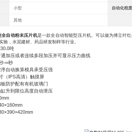
小型
自动化程
其他
0吨全自动粉末压片机
是一款全自动智能型压片机。可以做为傅立叶红
实验，水泥建材、药品研发制样等行业。
30.0吨
普通加压或者连续多段加压并可显示压力曲线
秒-∞秒
程序自动换算模具承受压强
寸（IPS高清）触摸屏
钢板防护配有有机玻璃门
油缸升到限位高度自动泄压
0mm
0×160mm
×390×420mm