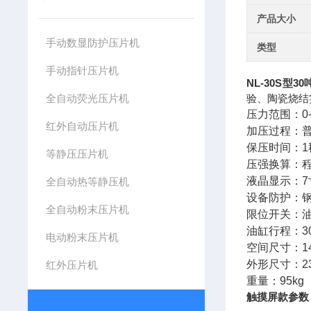
产品大小
手动数显防护压片机
类型
手动指针压片机
NL-30S型
3
全自动荧光压片机
验、陶瓷烧结
压力范围：0-
红外自动压片机
加压过程：
保压时间：1
等静压压片机
压强换算：
液晶显示：7
全自动热等静压机
设备防护：
全自动粉末压片机
限位开关：
油缸行程：3
电动粉末压片机
空间尺寸：14
外形尺寸：230
红外压片机
重量：95kg
触摸屏款参数