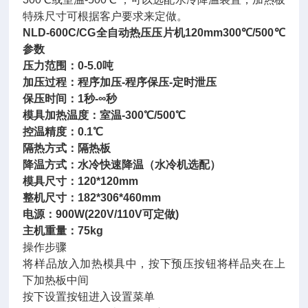
特殊尺寸可根据客户要求来定做。
NLD-600C/CG
全自动热压压片机120mm300℃/500℃
参数
压力范围：0-5.0吨
加压过程：程序加压-程序保压-定时泄压
保压时间：1秒-∞秒
模具加热温度：室温-300℃/500
℃
控温精度：0.1
℃
隔热方式：隔热板
降温方式：水冷快速降温（水冷机选配）
模具尺寸：120*120mm
整机尺寸：182*306*460mm
电源：900W(220V/110V可定做)
主机重量：75kg
操作步骤
将样品放入加热模具中，按下预压按钮将样品夹在上
下加热板中间
按下设置按钮进入设置菜单