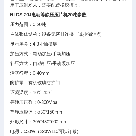
用于压制粉末，需要配置橡胶模具。
NLDS-20J
电动等静压压片机20吨
参数
压力范围：0-20吨
主体整体结构：设备无密封连接，减少漏油点
显示屏幕：4.3寸触摸屏
加压方式：电动加压/手动加压
补压方式：自动补压/手动缓加压
活塞行程：0-40mm
防护罩：有机玻璃防护门
环境温度：10℃-40℃
等静压压强：0-300Mpa
等静压腔体：φ30*150mm
外形尺寸：305*430*600mm
电源：550W（220V/110可以订做）