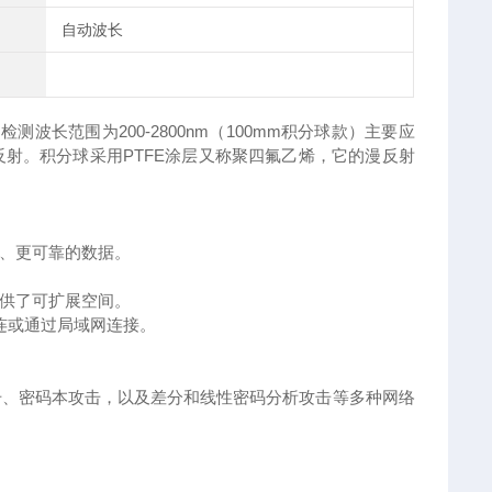
自动波长
200-2800nm
100mm
，检测波长范围为
（
积分球款）主要应
⽤
PTFE
⼜
⼄
反射。积分球采
涂层
称聚四氟
烯，它的漫反射
、更可靠的数据。
供了可扩展空间。
连或通过局域网连接。
击、密码本攻击，以及差分和线性密码分析攻击等多种网络