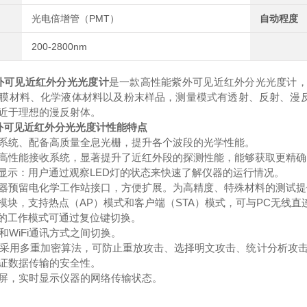
光电倍增管（PMT）
自动程度
200-2800nm
外可见近红外分光光度计
是一款高性能紫外可见近红外分光光度计
膜材料、化学液体材料以及粉末样品，测量模式有透射、反射、漫
近于理想的漫反射体。
J紫外可见近红外分光光度计
性能特点
系统、配备高质量全息光栅，提升各个波段的光学性能。
高性能接收系统，显著提升了近红外段的探测性能，能够获取更精确
LED
显示：用户通过观察
灯的状态来快速了解仪器的运行情况。
器预留电化学工作站接口，方便扩展。为高精度、特殊材料的测试提
AP
STA
PC
模块，支持热点（
）模式和客户端（
）模式，可与
无线直
的工作模式可通过复位键切换。
WiFi
和
通讯方式之间切换。
采用多重加密算法，可防止重放攻击、选择明文攻击、统计分析攻
证数据传输的安全性。
屏，实时显示仪器的网络传输状态。