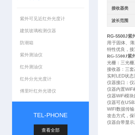
接收器类
紫外可见近红外光度计
波长范围
建筑玻璃检测仪器
RG-5500J
紫
防潮箱
⽤
于固体、薄
特性优良，接
紫外测油仪
RG-5500
光栅：三光栅
红外测油仪
接收器：三套
LED
实时
状态
红外分光光度计
仪器接口：仪
WiFi
仪器内置
傅里叶红外光谱仪
WiFi
仪器
模块
USB
仪器可在
WIFI
数据传输
TEL-PHONE
攻击方式，保
仪器自带显示
查看全部