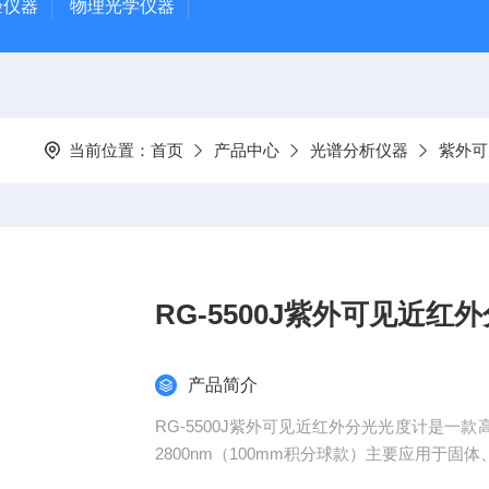
验仪器
物理光学仪器
当前位置：
首页
产品中心
光谱分析仪器
紫外可
RG-5500J紫外可见近红
产品简介
RG-5500J紫外可见近红外分光光度计是一
2800nm（100mm积分球款）主要应⽤于
射、反射、漫反射。积分球采⽤PTFE涂层