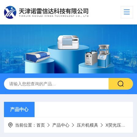
产品中心
当前位置：
首页
产品中心
压片机模具
X荧光压片模具