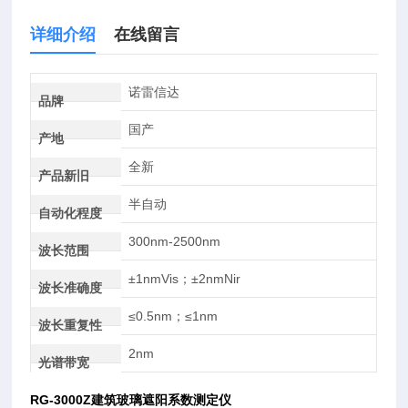
详细介绍
在线留言
诺雷信达
品牌
国产
产地
全新
产品新旧
半自动
自动化程度
300nm-2500nm
波长范围
±1nmVis；±2nmNir
波长准确度
≤0.5nm；≤1nm
波长重复性
2nm
光谱带宽
RG-3000Z
建筑玻璃遮阳系数测定仪