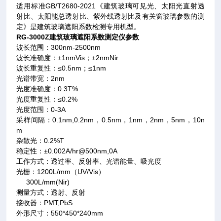
适用标准GB/T2680-2021《建筑玻璃可见光、太阳光直射透
射比、太阳能总透射比、紫外线透射比及有关窗玻璃参数的测
定》是建筑玻璃遮阳系数检测专用机型。
RG-3000Z
建筑玻璃遮阳系数测定仪参数
波长范围：
300nm-2500nm
波长准确度：±
1nmVis
；±
2nmNir
波长重复性：≤
0.5nm
；≤
1nm
光谱带宽：
2nm
光度准确度：
0.3T%
光度重复性：≤
0.2%
光度范围：
0-3A
采样间隔：
0.1nm,0.2nm
，
0.5nm
，
1nm
，
2nm
，
5nm
，
10n
m
杂散光：
0.2%T
稳定性：±
0.002A/hr@500nm,0A
工作方式：透过率、反射率、光谱能量、吸光度
光栅：
1200L/mm
（
UV/Vis
）
300L/mm(Nir)
测量方式：透射、反射
接收器：
PMT,PbS
外形尺寸：
550*450*240mm