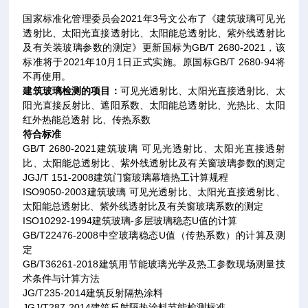
国家标准化管理委员会
2021
年
3
号文公布了《建筑玻璃可见光
透射比、太阳光直接透射比、太阳能总透射比、紫外线透射比
及有关装玻璃参数的测定》更新国标为
GB/T 2680-2021
，该
标准将于
2021
年
10
月
1
日正式实施。原国标
GB/T 2680-94
将
不再使用。
建筑玻璃检测的项目：
可见光透射比、太阳光直接透射比、太
阳光直接反射比、遮阳系数、太阳能总透射比、光热比、太阳
红外热能总透射 比、传热系数
符合标准
GB/T 2680-2021
建筑玻璃 可见光透射比、太阳光直接透射
比、太阳能总透射比、紫外线透射比及有关窗玻璃参数的测定
JGJ/T 151-2008
建筑门窗玻璃幕墙热工计算规程
ISO9050-2003
建筑玻璃 可见光透射比、太阳光直接透射比、
太阳能总透射比、紫外线透射比及有关窗玻璃系数的测定
ISO10292-1994
建筑玻璃-多层玻璃稳态U值的计算
GB/T22476-2008
中空玻璃稳态U值（传热系数）的计算及测
定
GB/T36261-2018
建筑用节能玻璃光学及热工参数现场测量技
术条件与计算方法
JG/T235-2014
建筑反射隔热涂料
JGJ/T287-2014
建筑反射隔热涂料节能检测标准