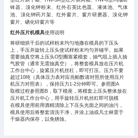
钵器、溴化钾粉末、红外石英比色皿、液体池、气体
池、溴化钾药片架、红外窗片、窗片研磨器、溴化钾
窗片、硒化锌窗片等
红外压片机模具
使用说明
将研细烘干后的试样粉末均匀地撒在模具的下压头
上，手压并旋转上压头使试样粉末均匀并铺平。如果
需要抽真空将上压头O型圈靠紧模套，抽气咀上插入抽
气胶管（通常无需抽真空），将整套模具放在压片机
工作台中心，旋紧压片机丝杠，即可打压。压力不要
超过10吨（具体压力表对应兆帕数请对照所使用压片
机压力对照表），保持压力1-2分钟即可。参照图A
取模过程参照图B，取下模座，将模套上压头整体放在
压片机工作台中心，用手旋转压片机丝杠即可脱模
在模具使用前用酒精清除上下压头光面之间的油污，
模具使用后将整套清洗干净，并涂上油或凡士林置于
干燥器内保存，以免锈蚀。