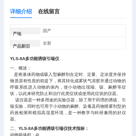
详细介绍
在线留言
国产
产地
全新
产品新旧
YLS-8A
多功能诱咳引喘仪
一、概述：
是将液体药物或吸入型麻醉剂在定时、定量、定浓度并保持
物质原有性质的前提下，将其转化成雾状气溶胶并通过动物的
呼吸系统进入动物的体内，使小动物出现喘、咳、麻醉等症
状，以此来研究防止和治疗此类症状或使用此症状的仪器。
该仪器是一种多用途的实验仪器，除了用于药理的诱咳、引
喘实验，同时也可用于小动物的麻醉、染毒及药物喷雾剂型的
药效检测和模拟高湿度环境，是一种教学与科研兼用的好仪
器。
二、
YLS-8A
多功能诱咳引喘仪
技术指标：
动物箱体积：4L