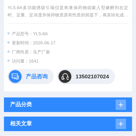
YLS-8A多功能诱咳引喘仪是将液体药物或吸入型麻醉剂在定
时、定量、定浓度并保持物质原有性质的前提下，将其转化成雾
状气溶胶并通过动物的呼吸系统进入动物的体内，使小动物出现
喘、咳、麻醉等症状，以此来研究防止和治疗此类症状或使用此
产品型号：YLS-8A
症状的仪器。
更新时间：2026-06-17
厂商性质：生产厂家
访问量：1641
产品咨询
13502107024
产品分类
相关文章