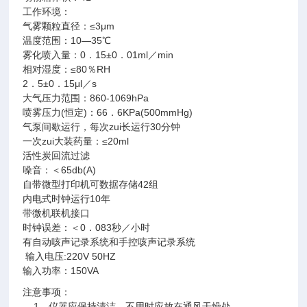
工作环境：
气雾颗粒直径：≤3μm
温度范围：10—35℃
雾化喷入量：0．15±0．01ml／min
相对湿度：≤80％RH
2．5±0．15μl／s
大气压力范围：860-1069hPa
喷雾压力(恒定)：66．6KPa(500mmHg)
气泵间歇运行，每次zui长运行30分钟
一次zui大装药量：≤20ml
活性炭回流过滤
噪音：＜65db(A)
自带微型打印机可数据存储42组
内电式时钟运行10年
带微机联机接口
时钟误差：＜0．083秒／小时
有自动咳声记录系统和手控咳声记录系统
输入电压:220V 50HZ
输入功率：150VA
注意事项：
1．仪器应保持清洁，不用时应放在通风干燥处。