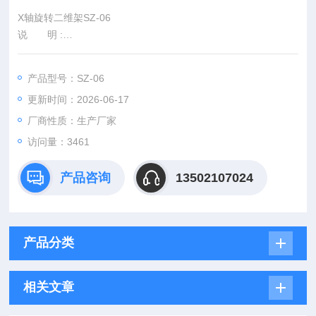
X轴旋转二维架SZ-06
说 明 :
此架通用口径为Φ30mm，360°旋转且可对镜片进行两维倾斜调
整，可装卡格兰棱镜，偏振片等
产品型号：SZ-06
二维架_SZ-07
更新时间：2026-06-17
说 明 :
此架通用口径为Φ40mm，可对镜片进行两维倾斜调整且镜架上
厂商性质：生产厂家
装有M3工艺孔，可借用此螺纹孔，固定其他机构
访问量：3461
透镜架_SZ-08
说 明 :
产品咨询
13502107024
此架标准口径为Φ40mm，可装卡透镜、反射镜且装卡方便
产品分类
相关文章