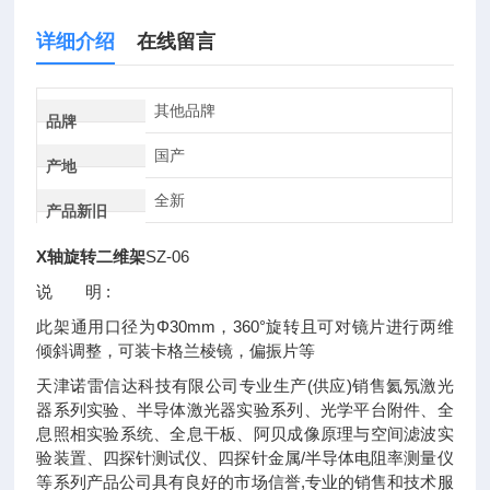
详细介绍
在线留言
其他品牌
品牌
国产
产地
全新
产品新旧
X轴旋转二维架
SZ-06
说 明 :
此架通用口径为Φ30mm，360°旋转且可对镜片进行两维
倾斜调整，可装卡格兰棱镜，偏振片等
天津诺雷信达科技有限公司专业生产(供应)销售氦氖激光
器系列实验、半导体激光器实验系列、光学平台附件、全
息照相实验系统、全息干板、阿贝成像原理与空间滤波实
验装置、四探针测试仪、四探针金属/半导体电阻率测量仪
等系列产品公司具有良好的市场信誉,专业的销售和技术服