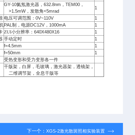
GY-10
632.8nm
TEM00
氦氖激光器，
，
，
1
>1.5mW
<5mrad
，发散角
0V~110V
1
源
电压可调范围：
PAL
DC12V
1000mA
1
机
制，电源
，
640X480X16
1
卡
ZUI小分辨率：
1
器
手动定时
f=4.5mm
1
f=50mm
1
受热变形和受力变形各一件
干版架，白屏，毛玻璃，激光器架，透镜架，
二维调节架，全息干版等
下一个：
XGS-2激光散斑照相实验装置