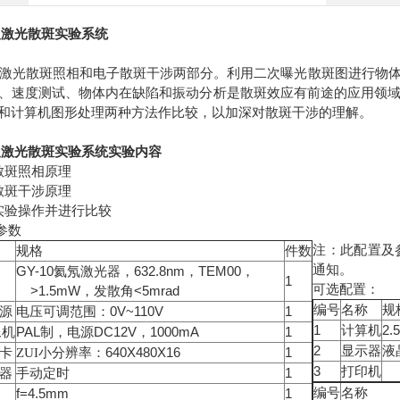
及激光散斑实验系统
激光散斑照相和电子散斑干涉两部分。利用二次曝光散斑图进行物
、速度测试、物体内在缺陷和振动分析是散斑效应有前途的应用领
和计算机图形处理两种方法作比较，以加深对散斑干涉的理解。
及激光散斑实验系统
实验内容
散斑照相原理
散斑干涉原理
实验操作并进行比较
参数
注：此配置及
规格
件数
通知。
GY-10
632.8nm
TEM00
氦氖激光器，
，
，
1
可选配置：
>1.5mW
<5mrad
，发散角
编号
名称
规
0V~110V
1
源
电压可调范围：
1
2.
计算机
PAL
DC12V
1000mA
1
像机
制，电源
，
2
显示器
液
640X480X16
1
卡
ZUI小分辨率：
3
打印机
1
器
手动定时
f=4.5mm
1
编号
名称