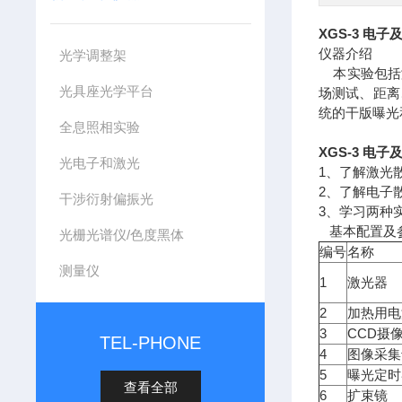
XGS-3
电子
仪器介绍
光学调整架
本实验包括
光具座光学平台
场测试、距离
统的干版曝光
全息照相实验
XGS-3
电子
光电子和激光
1
、了解激光
2
、了解电子
干涉衍射偏振光
3
、学习两种
基本配置及
光栅光谱仪/色度黑体
编号
名称
测量仪
1
激光器
2
加热用电
3
CCD
摄
TEL-PHONE
4
图像采集
5
曝光定时
查看全部
6
扩束镜