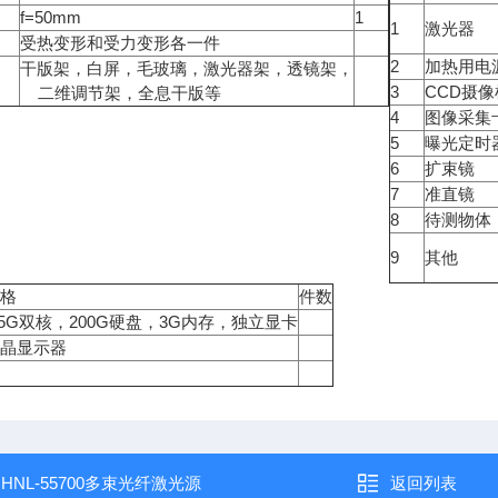
f=50mm
1
1
激光器
受热变形和受力变形各一件
2
加热用电
干版架，白屏，毛玻璃，激光器架，透镜架，
3
CCD
摄像
二维调节架，全息干版等
4
图像采集
5
曝光定时
6
扩束镜
7
准直镜
8
待测物体
9
其他
规格
件数
.5G
200G
3G
双核，
硬盘，
内存，独立显卡
液晶显示器
：
HNL-55700多束光纤激光源
返回列表