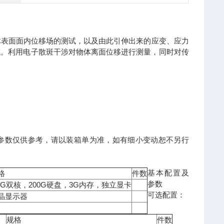
体表面面内位移场的测试，以及由此引伸出来的应变、应力
域。利用电子散斑干涉对物体离面位移进行测量，同时对传
参数仅供参考，请以装箱单为准，如有细小变动恕不另行
基本配置及
格
件数
参数
5G
200G
3G
双核，
硬盘，
内存，独立显卡
可选配置：
晶显示器
规格
件数