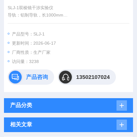
SLJ-1双棱镜干涉实验仪
导轨：铝制导轨，长1000mm
光源：半导体激光器，钠灯或白光光源可选
狭缝：0-2mm可调，带二维调节
产品型号：SLJ-1
测微目镜：放大率15倍，测量范围8cm
更新时间：2026-06-17
像屏：白色像屏
厂商性质：生产厂家
访问量：3238
产品咨询
13502107024
产品分类
相关文章