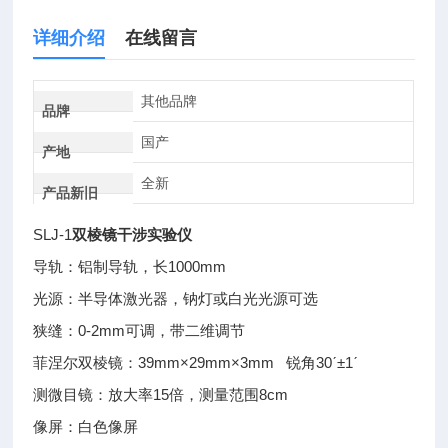
详细介绍
在线留言
其他品牌
品牌
国产
产地
全新
产品新旧
SLJ-1
双棱镜干涉实验仪
导轨：铝制导轨，长1000mm
光源：半导体激光器，钠灯或白光光源可选
狭缝：0-2mm可调，带二维调节
菲涅尔双棱镜：39mm×29mm×3mm 锐角30ˊ±1ˊ
测微目镜：放大率15倍，测量范围8cm
像屏：白色像屏