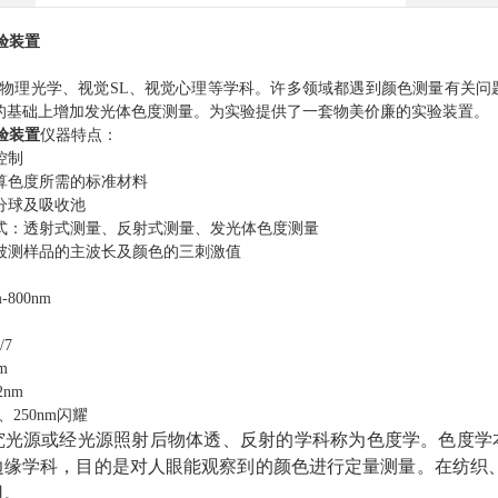
验装置
理光学、视觉SL、视觉心理等学科。许多领域都遇到颜色测量有关问题
9型的基础上增加发光体色度测量。为实验提供了一套物美价廉的实验装置。
验装置
仪器特点：
控制
算色度所需的标准材料
分球及吸收池
式：透射式测量、反射式测量、发光体色度测量
被测样品的主波长及颜色的三刺激值
m
-800nm
/7
m
2nm
m、250nm闪耀
究光源或经光源照射后物体透、反射的学科称为色度学。色度学
边缘学科，目的是对人眼能观察到的颜色进行定量测量。在纺织
用。