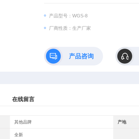
学科教育势在必行。色度学本身涉及到物理
科，目的是对人眼能观察到的颜色进行定量
产品型号：WGS-8
业及领域有着广泛的应用。
厂商性质：生产厂家
产品咨询
在线留言
其他品牌
产地
全新