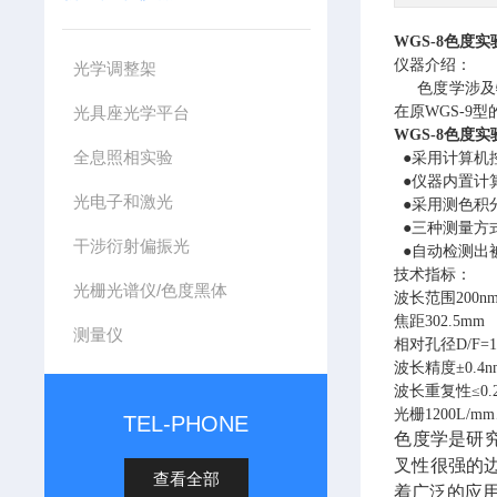
WGS-8
色度实
仪器介绍：
光学调整架
色度学涉及物
光具座光学平台
在原WGS-
WGS-8
色度实
全息照相实验
●采用计算机
●仪器内置计
光电子和激光
●采用测色积
●三种测量方
干涉衍射偏振光
●自动检测出
技术指标：
光栅光谱仪/色度黑体
波长范围
200n
焦距
302.5mm
测量仪
相对孔径
D/F=1
波长精度
±0.4n
波长重复性
≤0.
光栅
1200L/m
TEL-PHONE
色度学是研
叉性很强的
查看全部
着广泛的应