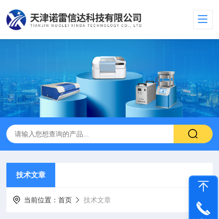
技术文章
当前位置：
首页
技术文章