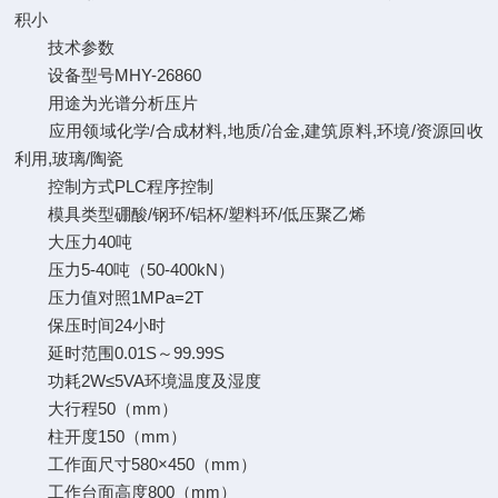
积小
技术参数
设备型号MHY-26860
用途为光谱分析压片
应用领域化学/合成材料,地质/冶金,建筑原料,环境/资源回收
利用,玻璃/陶瓷
控制方式PLC程序控制
模具类型硼酸/钢环/铝杯/塑料环/低压聚乙烯
大压力40吨
压力5-40吨（50-400kN）
压力值对照1MPa=2T
保压时间24小时
延时范围0.01S～99.99S
功耗2W≤5VA环境温度及湿度
大行程50（mm）
柱开度150（mm）
工作面尺寸580×450（mm）
工作台面高度800（mm）